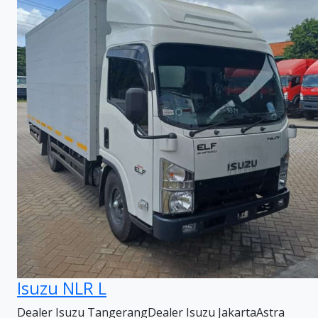
Isuzu NLR L
Dealer Isuzu TangerangDealer Isuzu JakartaAstra