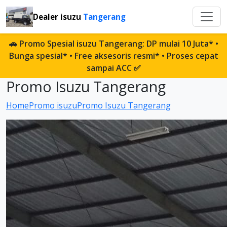
Dealer isuzu
Tangerang
🚗 Promo Spesial isuzu Tangerang: DP mulai 10 Juta* •
Bunga spesial* • Free aksesoris resmi* • Proses cepat
sampai ACC ✅
Promo Isuzu Tangerang
Home
Promo isuzu
Promo Isuzu Tangerang