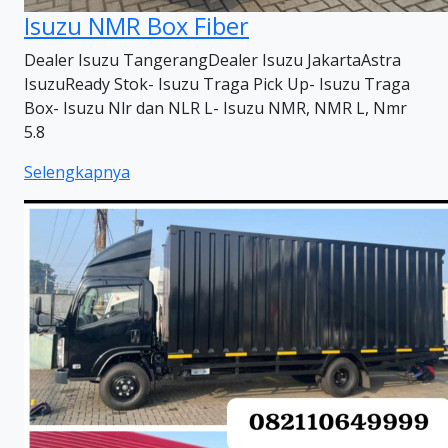
Isuzu NMR Box Fiber
Dealer Isuzu TangerangDealer Isuzu JakartaAstra
IsuzuReady Stok- Isuzu Traga Pick Up- Isuzu Traga
Box- Isuzu Nlr dan NLR L- Isuzu NMR, NMR L, Nmr
5.8
Selengkapnya