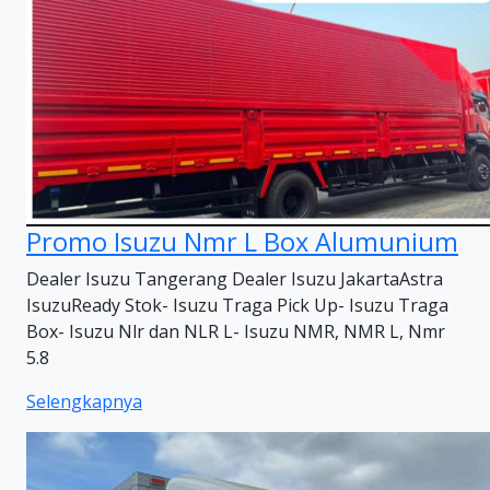
Promo Isuzu Nmr L Box Alumunium
Dealer Isuzu Tangerang Dealer Isuzu JakartaAstra
IsuzuReady Stok- Isuzu Traga Pick Up- Isuzu Traga
Box- Isuzu Nlr dan NLR L- Isuzu NMR, NMR L, Nmr
5.8
Selengkapnya