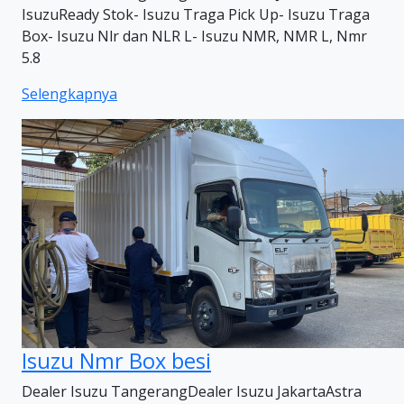
IsuzuReady Stok- Isuzu Traga Pick Up- Isuzu Traga
Box- Isuzu Nlr dan NLR L- Isuzu NMR, NMR L, Nmr
5.8
Selengkapnya
Isuzu Nmr Box besi
Dealer Isuzu TangerangDealer Isuzu JakartaAstra